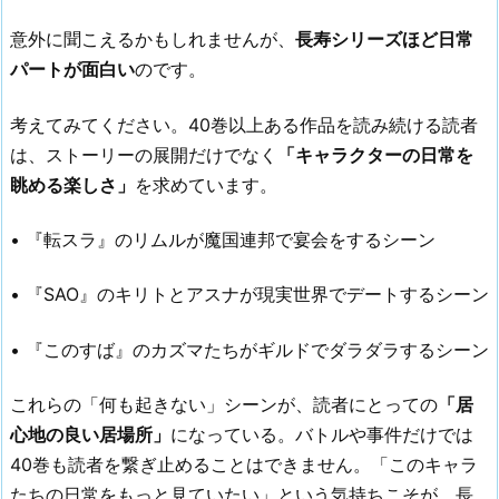
意外に聞こえるかもしれませんが、
長寿シリーズほど日常
パートが面白い
のです。
考えてみてください。40巻以上ある作品を読み続ける読者
は、ストーリーの展開だけでなく
「キャラクターの日常を
眺める楽しさ」
を求めています。
• 『転スラ』のリムルが魔国連邦で宴会をするシーン
• 『SAO』のキリトとアスナが現実世界でデートするシーン
• 『このすば』のカズマたちがギルドでダラダラするシーン
これらの「何も起きない」シーンが、読者にとっての
「居
心地の良い居場所」
になっている。バトルや事件だけでは
40巻も読者を繋ぎ止めることはできません。「このキャラ
たちの日常をもっと見ていたい」という気持ちこそが、長