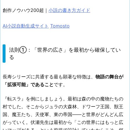
創作ノウハウ200超｜
小説の書き方ガイド
AI小説自動生成サイト
Tomosto
法則①：「世界の広さ」を最初から確保してい
る
長寿シリーズに共通する最も顕著な特徴は、
物語の舞台が
「拡張可能」であること
です。
『転スラ』を例にしましょう。最初は森の中の魔物たちの
村でした。そこからジュラの大森林、ドワーフ王国、獣王
国、魔王たち、天使軍、東の帝国——と世界がどんどん広
がっていく。伏瀬先生は最初から「この世界にはもっと広
いマップがある」という前提で設計していたからこそ、何