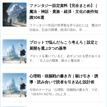
ファンタジー設定資料【完全まとめ】｜
魔法・神話・貴族・経済・文化の創作知
識106選
ファンタジー作品の世界観を作り込むには、魔法の
仕組み、社会の階層、経済の流れ、宗 ...
プロットで悩んだらこう考えろ｜設定と
展開を選ぶ3つの基準
プロットを書いていると、必ずぶつかる壁がありま
す。 「主人公の職業、騎士と魔法使 ...
心理戦・頭脳戦の書き方｜駆け引き・誘
導・読み合いで読者を引き込む設計術
今回のテーマは「心理戦・頭脳戦の書き方」です。
『DEATH NOTE』のLと月 ...