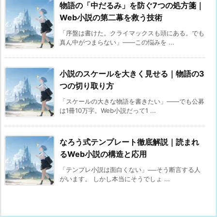
物語の「中だるみ」を防ぐ7つの処方箋｜
Web小説の第二幕を救う技術
「序盤は書けた。クライマックスも頭にある。でも
真ん中がつまらない」——この悩みを ...
小説のスケールを大きく見せる｜物語の3
つの切り取り方
「スケールの大きな物語を書きたい」——でも公募
は1冊10万字。Web小説だって1 ...
なろう式テンプレート徹底解説｜読まれ
るWeb小説の構造と応用
「テンプレ小説は面白くない」──そう断言する人
がいます。 しかし本当にそうでしょ ...