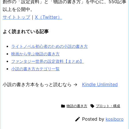
創作の「設定資料」と「物語の書き方」を中心に、550記事
以上を公開中。
サイトトップ
｜
X（Twitter）
よく読まれている記事
ライトノベル初心者のための小説の書き方
映画から学ぶ物語の書き方
ファンタジー世界の設定資料【まとめ】
小説の書き方カテゴリ一覧
小説の書き方本をもっと読むなら →
Kindle Unlimited

物語の書き方

プロット・構成

Posted by
kosiboro