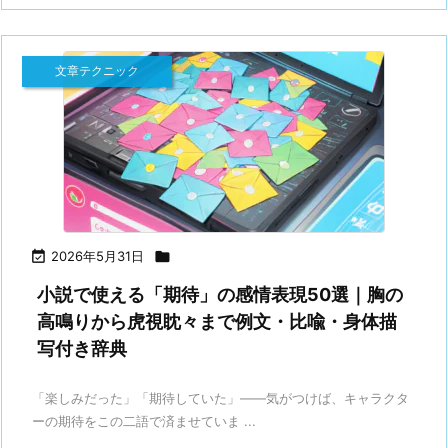
文章テクニック

2026年5月31日

小説で使える「期待」の感情表現50選｜胸の
高鳴りから虎視眈々まで例文・比喩・身体描
写付き辞典
「楽しみだった」「期待していた」——気がつけば、キャラクタ
ーの期待をこの二語で済ませていま ...