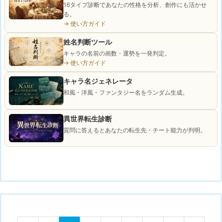
16タイプ診断であなたの性格を分析、創作にも活かせ
る。
→ 使い方ガイド
姓名判断ツール
キャラの名前の画数・運勢を一発判定。
→ 使い方ガイド
キャラ名ジェネレータ
和風・洋風・ファンタジー名をランダム生成。
異世界転生診断
質問に答えるとあなたの転生先・チート能力が判明。