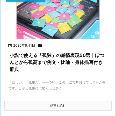

2026年6月1日

小説で使える「孤独」の感情表現50選｜ぽつ
んとから孤高まで例文・比喩・身体描写付き
辞典
「寂しい」「孤独だ」——つい、この二語で片付けてしまいがち
です。しかし孤独には驚くほど多く ...
記事を読む