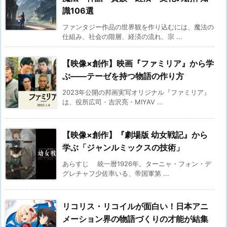
識106選
ファンタジー作品の世界観を作り込むには、魔法の
仕組み、社会の階層、経済の流れ、宗 ...
【映像×創作】映画『ファミリア』から学
ぶ——テーゼを持つ物語の作り方
2023年公開の邦画実写オリジナル『ファミリア』
は、役所広司・吉沢亮・MIYAV ...
【映像×創作】『劇場版 幼女戦記』から
学ぶ「ジャンルミックスの技術」
あらすじ 統一暦1926年。ターニャ・フォン・デ
グレチャフ少佐率いる、帝国軍第 ...
リコリス・リコイルが面白い！日本アニ
メーション界の物語づくりの才能が結集