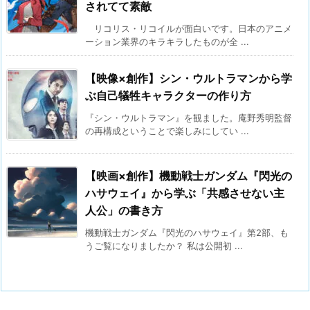
されてて素敵
リコリス・リコイルが面白いです。日本のアニメ
ーション業界のキラキラしたものが全 ...
【映像×創作】シン・ウルトラマンから学
ぶ自己犠牲キャラクターの作り方
『シン・ウルトラマン』を観ました。庵野秀明監督
の再構成ということで楽しみにしてい ...
【映画×創作】機動戦士ガンダム『閃光の
ハサウェイ』から学ぶ「共感させない主
人公」の書き方
機動戦士ガンダム『閃光のハサウェイ』第2部、も
うご覧になりましたか？ 私は公開初 ...