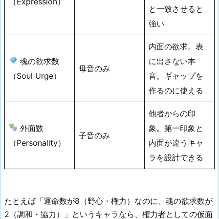
（Expression）
と一致させると
強い
内面の欲求。表
魂の欲求数
に出さない本
母音のみ
（Soul Urge）
音。ギャップを
作るのに使える
他者からの印
外面数
象。第一印象と
子音のみ
（Personality）
内面が違うキャ
ラを設計できる
たとえば「運命数が8（野心・権力）なのに、魂の欲求数が
2（調和・協力）」というキャラなら、権力者としての仮面