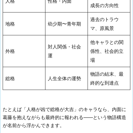
人格
性格・内面
成長の方向性
過去のトラウ
地格
幼少期〜青年期
マ、原風景
他キャラとの関
対人関係・社会
外格
係性、社会的立
運
場
物語の結末、最
総格
人生全体の運勢
終的な到達点
たとえば「人格が凶で総格が大吉」のキャラなら、内面に
葛藤を抱えながらも最終的に報われる——という物語構造
が名前から浮かんできます。