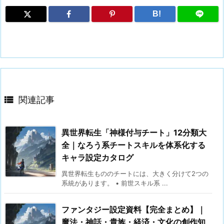
B!

関連記事
異世界転生「神様付与チート」12分類大
全｜なろう系チートスキルを体系化する
キャラ設定カタログ
異世界転生もののチートには、大きく分けて2つの
系統があります。 • 前世スキル系 ...
ファンタジー設定資料【完全まとめ】｜
魔法・神話・貴族・経済・文化の創作知