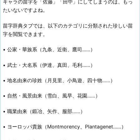
キャラの苗字を「佐藤」「田中」にしてしまうのは、もっ
たいないですよね。
苗字辞典タブでは、以下のカテゴリに分類された珍しい苗
字を閲覧できます。
• 公家・華族系（九条、近衛、鷹司……）
• 武士・大名系（伊達、真田、毛利……）
• 地名由来の珍姓（月見里、小鳥遊、四十物……）
• 自然・風景由来（雪白、風早、花園……）
• 職業由来（鍛冶、矢作、服部……）
• ヨーロッパ貴族（Montmorency、Plantagenet……）