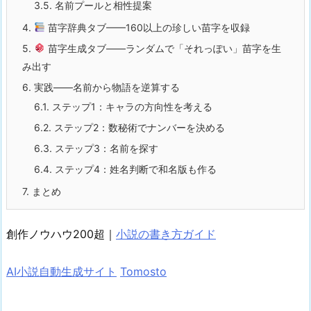
3.5.
名前プールと相性提案
4.
苗字辞典タブ——160以上の珍しい苗字を収録
5.
苗字生成タブ——ランダムで「それっぽい」苗字を生
み出す
6.
実践——名前から物語を逆算する
6.1.
ステップ1：キャラの方向性を考える
6.2.
ステップ2：数秘術でナンバーを決める
6.3.
ステップ3：名前を探す
6.4.
ステップ4：姓名判断で和名版も作る
7.
まとめ
創作ノウハウ200超｜
小説の書き方ガイド
AI小説自動生成サイト
Tomosto