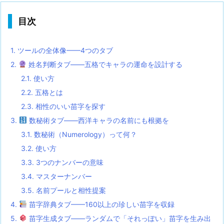
目次
1.
ツールの全体像——4つのタブ
2.
姓名判断タブ——五格でキャラの運命を設計する
2.1.
使い方
2.2.
五格とは
2.3.
相性のいい苗字を探す
3.
数秘術タブ——西洋キャラの名前にも根拠を
3.1.
数秘術（Numerology）って何？
3.2.
使い方
3.3.
3つのナンバーの意味
3.4.
マスターナンバー
3.5.
名前プールと相性提案
4.
苗字辞典タブ——160以上の珍しい苗字を収録
5.
苗字生成タブ——ランダムで「それっぽい」苗字を生み出