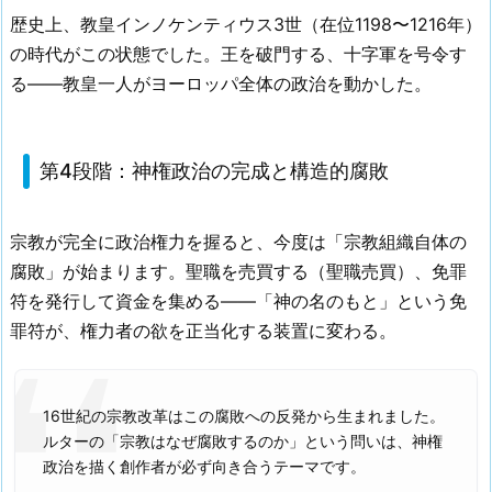
歴史上、教皇インノケンティウス3世（在位1198〜1216年）
の時代がこの状態でした。王を破門する、十字軍を号令す
る——教皇一人がヨーロッパ全体の政治を動かした。
第4段階：神権政治の完成と構造的腐敗
宗教が完全に政治権力を握ると、今度は「宗教組織自体の
腐敗」が始まります。聖職を売買する（聖職売買）、免罪
符を発行して資金を集める——「神の名のもと」という免
罪符が、権力者の欲を正当化する装置に変わる。
16世紀の宗教改革はこの腐敗への反発から生まれました。
ルターの「宗教はなぜ腐敗するのか」という問いは、神権
政治を描く創作者が必ず向き合うテーマです。