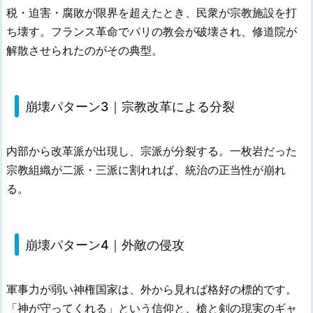
税・迫害・腐敗が限界を超えたとき、民衆が宗教施設を打
ち壊す。フランス革命でパリの教会が破壊され、修道院が
解散させられたのがその典型。
崩壊パターン3｜宗教改革による分裂
内部から改革派が出現し、宗派が分裂する。一枚岩だった
宗教組織が二派・三派に割れれば、統治の正当性が崩れ
る。
崩壊パターン4｜外敵の侵攻
軍事力が弱い神権国家は、外から見れば格好の標的です。
「神が守ってくれる」という信仰と、槍と剣の現実のギャ