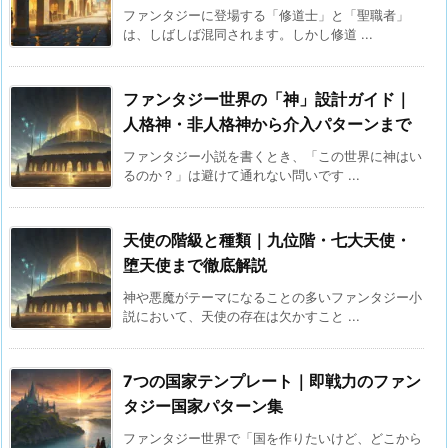
ファンタジーに登場する「修道士」と「聖職者」
は、しばしば混同されます。しかし修道 ...
ファンタジー世界の「神」設計ガイド｜
人格神・非人格神から介入パターンまで
ファンタジー小説を書くとき、「この世界に神はい
るのか？」は避けて通れない問いです ...
天使の階級と種類｜九位階・七大天使・
堕天使まで徹底解説
神や悪魔がテーマになることの多いファンタジー小
説において、天使の存在は欠かすこと ...
7つの国家テンプレート｜即戦力のファン
タジー国家パターン集
ファンタジー世界で「国を作りたいけど、どこから