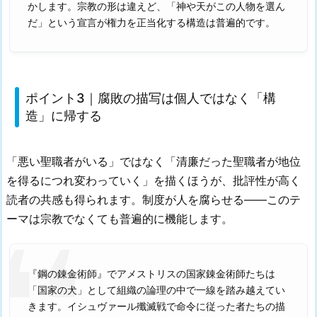
かします。宗教の形は違えど、「神や天がこの人物を選ん
だ」という宣言が権力を正当化する構造は普遍的です。
ポイント3｜腐敗の描写は個人ではなく「構
造」に帰する
「悪い聖職者がいる」ではなく「清廉だった聖職者が地位
を得るにつれ変わっていく」を描くほうが、批評性が高く
読者の共感も得られます。制度が人を腐らせる——このテ
ーマは宗教でなくても普遍的に機能します。
『鋼の錬金術師』でアメストリスの国家錬金術師たちは
「国家の犬」として組織の論理の中で一線を踏み越えてい
きます。イシュヴァール殲滅戦で命令に従った者たちの描