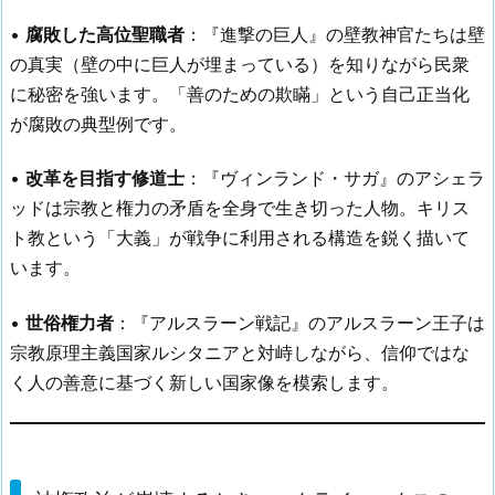
•
腐敗した高位聖職者
：『進撃の巨人』の壁教神官たちは壁
の真実（壁の中に巨人が埋まっている）を知りながら民衆
に秘密を強います。「善のための欺瞞」という自己正当化
が腐敗の典型例です。
•
改革を目指す修道士
：『ヴィンランド・サガ』のアシェラ
ッドは宗教と権力の矛盾を全身で生き切った人物。キリス
ト教という「大義」が戦争に利用される構造を鋭く描いて
います。
•
世俗権力者
：『アルスラーン戦記』のアルスラーン王子は
宗教原理主義国家ルシタニアと対峙しながら、信仰ではな
く人の善意に基づく新しい国家像を模索します。