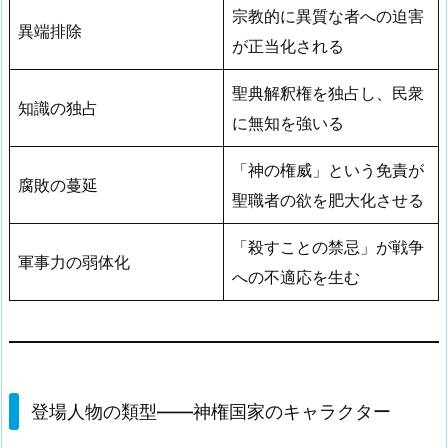
宗教的に異質な者への迫害
異端排除
が正当化される
聖典解釈権を独占し、民衆
知識の独占
に無知を強いる
「神の権威」という免責が
腐敗の蔓延
聖職者の欲を肥大化させる
「殺すことの禁忌」が戦争
軍事力の弱体化
への不適応を生む
登場人物の類型——神権国家のキャラクター