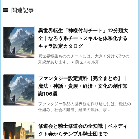

関連記事
異世界転生「神様付与チート」12分類大
全｜なろう系チートスキルを体系化する
キャラ設定カタログ
異世界転生もののチートには、大きく分けて2つの
系統があります。 • 前世スキル系 ...
ファンタジー設定資料【完全まとめ】｜
魔法・神話・貴族・経済・文化の創作知
識106選
ファンタジー作品の世界観を作り込むには、魔法の
仕組み、社会の階層、経済の流れ、宗 ...
修道会と騎士修道会の全知識｜ベネディ
クト会からテンプル騎士団まで