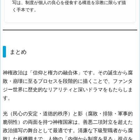
写は、制度が個人の良心を侵食する構造を宗教に限らず描
く手本です。
まとめ
神権政治は「信仰と権力の融合体」です。その誕生から腐
敗・崩壊に至るプロセスを段階的に描くことで、ファンタ
ジー世界に歴史的なリアリティと深いドラマをもたらしま
す。
光（民心の安定・道徳的秩序）と影（腐敗・排除・軍事的
脆弱性）の両面を持つ神権国家は、善悪二項対立を超えた
政治描写の舞台として最適です。清廉な下級聖職者から腐
敗した枢機卿まで、人物の「内側から制度を見る」視点を