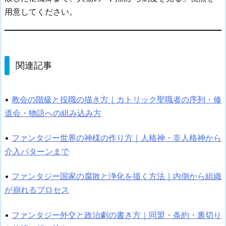
用意してください。
関連記事
•
教会の階級と役職の描き方｜カトリック聖職者の序列・修
道会・物語への組み込み方
•
ファンタジー世界の神様の作り方｜人格神・非人格神から
介入パターンまで
•
ファンタジー国家の腐敗と浄化を描く方法｜内側から組織
が崩れるプロセス
•
ファンタジー外交と政治劇の書き方｜同盟・条約・裏切り