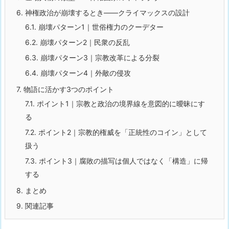
6.
神権政治が崩壊するとき——クライマックスの設計
6.1.
崩壊パターン1｜世俗権力のクーデター
6.2.
崩壊パターン2｜民衆の反乱
6.3.
崩壊パターン3｜宗教改革による分裂
6.4.
崩壊パターン4｜外敵の侵攻
7.
物語に活かす3つのポイント
7.1.
ポイント1｜宗教と政治の境界線を意図的に曖昧にす
る
7.2.
ポイント2｜宗教的権威を「正統性のコイン」として
扱う
7.3.
ポイント3｜腐敗の描写は個人ではなく「構造」に帰
する
8.
まとめ
9.
関連記事