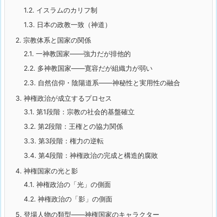
1.2.
イスラムのカリフ制
1.3.
日本の政教一致（神道）
2.
宗教体系と国家の関係
2.1.
一神教国家——強力だが排他的
2.2.
多神教国家——寛容だが組織力が弱い
2.3.
自然信仰・陰陽道系——神秘性と実用性の融合
3.
神権政治が成立するプロセス
3.1.
第1段階：宗教の社会的基盤確立
3.2.
第2段階：王権との協力関係
3.3.
第3段階：権力の逆転
3.4.
第4段階：神権政治の完成と構造的腐敗
4.
神権国家の光と影
4.1.
神権政治の「光」の側面
4.2.
神権政治の「影」の側面
5.
登場人物の類型——神権国家のキャラクター