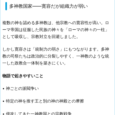
多神教国家——寛容だが組織力が弱い
複数の神を認める多神教は、他宗教への寛容性が高い。ロ
ーマ帝国は征服した民族の神々を「ローマの神々の一柱」
として吸収し、宗教対立を回避しました。
しかし寛容さは「統制力の弱さ」にもつながります。多神
教の司祭たちは政治的に分裂しやすく、一神教のような統
一した政教合一体制を築きにくい。
物語で起きやすいこと
• 神ごとの派閥争い
• 特定の神を推す王と別の神の神殿との摩擦
• 侵攻してきた一神教国との宗教戦争