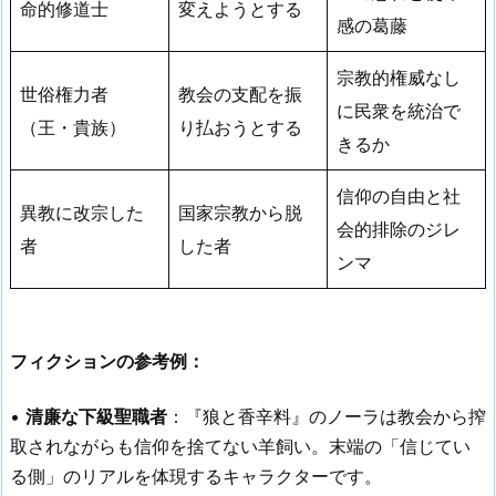
命的修道士
変えようとする
感の葛藤
宗教的権威なし
世俗権力者
教会の支配を振
に民衆を統治で
（王・貴族）
り払おうとする
きるか
信仰の自由と社
異教に改宗した
国家宗教から脱
会的排除のジレ
者
した者
ンマ
フィクションの参考例：
•
清廉な下級聖職者
：『狼と香辛料』のノーラは教会から搾
取されながらも信仰を捨てない羊飼い。末端の「信じてい
る側」のリアルを体現するキャラクターです。