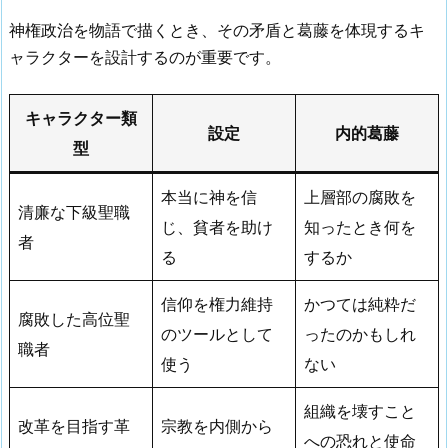
神権政治を物語で描くとき、その矛盾と葛藤を体現するキ
ャラクターを設計するのが重要です。
キャラクター類
設定
内的葛藤
型
本当に神を信
上層部の腐敗を
清廉な下級聖職
じ、貧者を助け
知ったとき何を
者
る
するか
信仰を権力維持
かつては純粋だ
腐敗した高位聖
のツールとして
ったのかもしれ
職者
使う
ない
組織を壊すこと
改革を目指す革
宗教を内側から
への恐れと使命