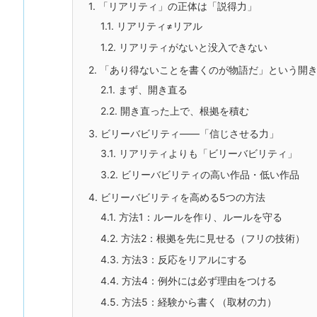
1.
「リアリティ」の正体は「説得力」
1.1.
リアリティ≠リアル
1.2.
リアリティがないと没入できない
2.
「あり得ないことを書くのが物語だ」という開
2.1.
まず、開き直る
2.2.
開き直った上で、根拠を積む
3.
ビリーバビリティ——「信じさせる力」
3.1.
リアリティよりも「ビリーバビリティ」
3.2.
ビリーバビリティの高い作品・低い作品
4.
ビリーバビリティを高める5つの方法
4.1.
方法1：ルールを作り、ルールを守る
4.2.
方法2：根拠を先に見せる（フリの技術）
4.3.
方法3：反応をリアルにする
4.4.
方法4：例外には必ず理由をつける
4.5.
方法5：経験から書く（取材の力）