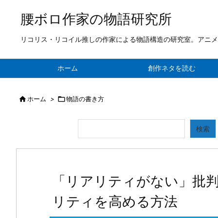
腰ボロ作家の物語研究所
リコリス・リコイル推しの作家による物語構造の研究室。アニメ
ホーム
創作ネタを読む

ホーム
>

物語の書き方
検索
検索
「リアリティがない」批
リティを高める方法