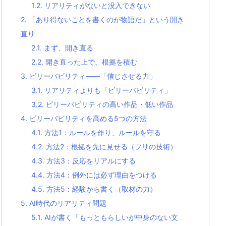
1.2.
リアリティがないと没入できない
2.
「あり得ないことを書くのが物語だ」という開き
直り
2.1.
まず、開き直る
2.2.
開き直った上で、根拠を積む
3.
ビリーバビリティ——「信じさせる力」
3.1.
リアリティよりも「ビリーバビリティ」
3.2.
ビリーバビリティの高い作品・低い作品
4.
ビリーバビリティを高める5つの方法
4.1.
方法1：ルールを作り、ルールを守る
4.2.
方法2：根拠を先に見せる（フリの技術）
4.3.
方法3：反応をリアルにする
4.4.
方法4：例外には必ず理由をつける
4.5.
方法5：経験から書く（取材の力）
5.
AI時代のリアリティ問題
5.1.
AIが書く「もっともらしいが中身のない文