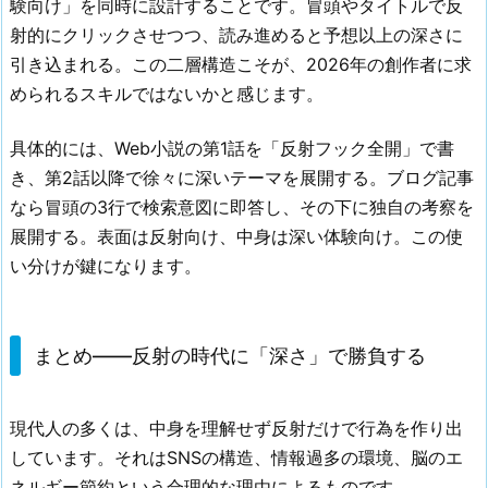
験向け」を同時に設計することです。冒頭やタイトルで反
射的にクリックさせつつ、読み進めると予想以上の深さに
引き込まれる。この二層構造こそが、2026年の創作者に求
められるスキルではないかと感じます。
具体的には、Web小説の第1話を「反射フック全開」で書
き、第2話以降で徐々に深いテーマを展開する。ブログ記事
なら冒頭の3行で検索意図に即答し、その下に独自の考察を
展開する。表面は反射向け、中身は深い体験向け。この使
い分けが鍵になります。
まとめ——反射の時代に「深さ」で勝負する
現代人の多くは、中身を理解せず反射だけで行為を作り出
しています。それはSNSの構造、情報過多の環境、脳のエ
ネルギー節約という合理的な理由によるものです。