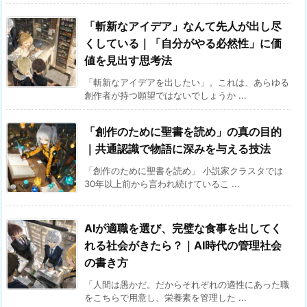
「斬新なアイデア」なんて先人が出し尽
くしている｜「自分がやる必然性」に価
値を見出す思考法
「斬新なアイデアを出したい」。これは、あらゆる
創作者が持つ願望ではないでしょうか ...
「創作のために聖書を読め」の真の目的
｜共通認識で物語に深みを与える技法
「創作のために聖書を読め」 小説家クラスタでは
30年以上前から言われ続けているこ ...
AIが適職を選び、完璧な食事を出してく
れる社会がきたら？｜AI時代の管理社会
の書き方
「人間は愚かだ。だからそれぞれの適性にあった職
をこちらで用意し、栄養素を管理した ...