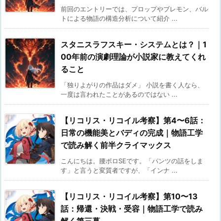
前回のエントリーでは、プロップやブレモン、バル
トによる物語の構造分析について紹介 ...
スタニスラフスキー・システムとは？｜1
00年前の演劇理論が小説家に教えてくれ
ること
「独りよがりの作品はダメ」 小説を書く人なら、
一度は言われたことがあるのではない ...
【リコリス・リコイル考察】第4〜6話：
日常の機能美とバディの完成｜物語工学
で読み解く前半クライマックス
こんにちは。腰ボロSEです。「パンツの話をしま
す」と言うと変質者ですが、「インナ ...
【リコリス・リコイル考察】第10〜13
話：帰還・決戦・受容｜物語工学で読み
解く第三幕