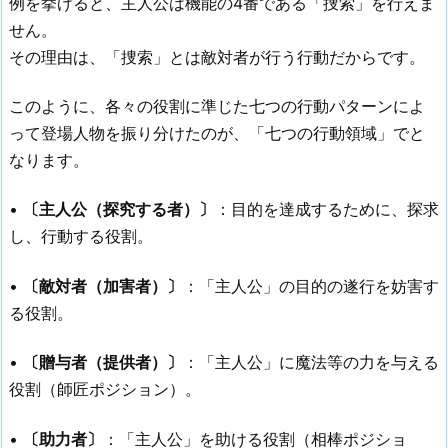
例を挙げると、主人公は機能の4番である「捜索」を行えま
せん。
その理由は、「捜索」とは敵対者が行う行動だからです。
このように、各々の役割に準じた七つの行動パターンによ
って登場人物を振り分けたのが、「七つの行動領域」でと
なります。
•
〔主人公（探究する者）〕
：目的を達成するために、探求
し、行動する役割。
•
〔敵対者（加害者）〕
：「主人公」の目的の遂行を妨害す
る役割。
•
〔贈与者（提供者）〕
：「主人公」に魔法等の力を与える
役割（師匠ポジション）。
•
〔助力者〕
：「主人公」を助ける役割（相棒ポジショ