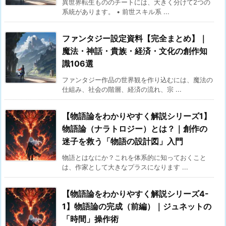
異世界転生もののチートには、大きく分けて2つの
系統があります。 • 前世スキル系 ...
ファンタジー設定資料【完全まとめ】｜
魔法・神話・貴族・経済・文化の創作知
識106選
ファンタジー作品の世界観を作り込むには、魔法の
仕組み、社会の階層、経済の流れ、宗 ...
【物語論をわかりやすく解説シリーズ1】
物語論（ナラトロジー）とは？｜創作の
迷子を救う「物語の設計図」入門
物語とはなにか？これを体系的に知っておくこと
は、作家として大きなプラスになります ...
【物語論をわかりやすく解説シリーズ4-
1】物語論の完成（前編）｜ジュネットの
「時間」操作術