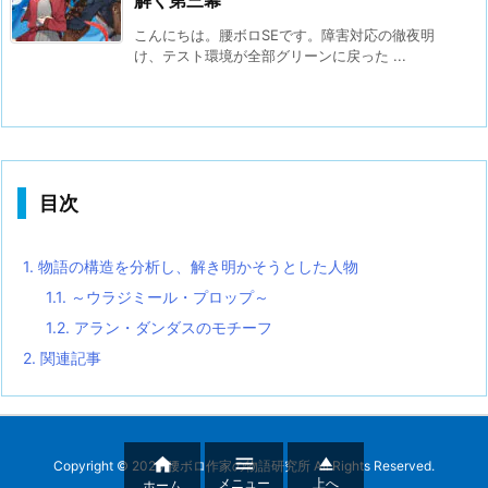
こんにちは。腰ボロSEです。障害対応の徹夜明
け、テスト環境が全部グリーンに戻った ...
目次
1.
物語の構造を分析し、解き明かそうとした人物
1.1.
～ウラジミール・プロップ～
1.2.
アラン・ダンダスのモチーフ
2.
関連記事



Copyright ©
2026
腰ボロ作家の物語研究所
All Rights Reserved.
メニュー
上へ
ホーム