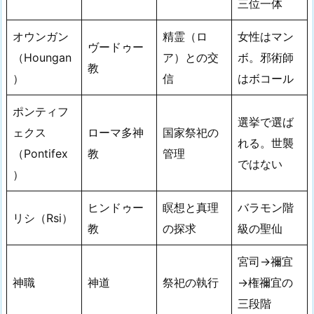
三位一体
オウンガン
精霊（ロ
女性はマン
ヴードゥー
（Houngan
ア）との交
ボ。邪術師
教
）
信
はボコール
ポンティフ
選挙で選ば
ェクス
ローマ多神
国家祭祀の
れる。世襲
（Pontifex
教
管理
ではない
）
ヒンドゥー
瞑想と真理
バラモン階
リシ（Rsi）
教
の探求
級の聖仙
宮司→禰宜
神職
神道
祭祀の執行
→権禰宜の
三段階