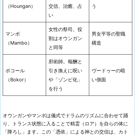
（Houngan）
交信、治癒、占
う
い
女性の祭司。役
マンボ
男女平等の聖職
割はオウンガン
（Mambo）
構造
と同等
邪術師。報酬と
ボコール
引き換えに呪い
ヴードゥーの暗
（Bokor）
や「ゾンビ化」
い側面
を行う
オウンガンやマンボは儀式でドラムのリズムに合わせて踊
り、トランス状態に入ることで精霊（ロア）を自らの体に
「降ろし」ます。この「憑依」による神との交信は、カト