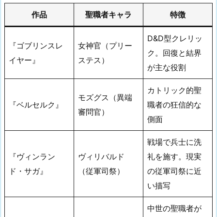
作品
聖職者キャラ
特徴
D&D型クレリッ
『ゴブリンスレ
女神官（プリー
ク。回復と結界
イヤー』
ステス）
が主な役割
カトリック的聖
モズグス（異端
『ベルセルク』
職者の狂信的な
審問官）
側面
戦場で兵士に洗
『ヴィンラン
ヴィリバルド
礼を施す。現実
ド・サガ』
（従軍司祭）
の従軍司祭に近
い描写
中世の聖職者が