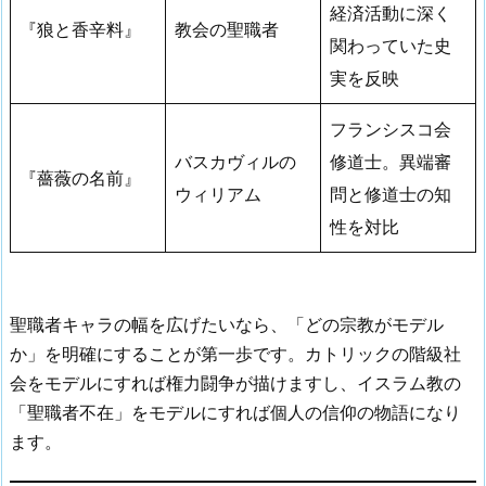
経済活動に深く
『狼と香辛料』
教会の聖職者
関わっていた史
実を反映
フランシスコ会
バスカヴィルの
修道士。異端審
『薔薇の名前』
ウィリアム
問と修道士の知
性を対比
聖職者キャラの幅を広げたいなら、「どの宗教がモデル
か」を明確にすることが第一歩です。カトリックの階級社
会をモデルにすれば権力闘争が描けますし、イスラム教の
「聖職者不在」をモデルにすれば個人の信仰の物語になり
ます。