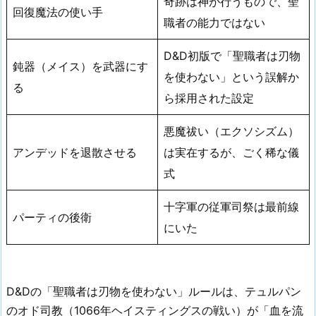
奇跡は神が行うもので、聖
回復魔法の使い手
職者の能力ではない
D&D初版で「聖職者は刃物
鈍器（メイス）を武器にす
を使わない」という誤解か
る
ら採用された設定
悪魔祓い（エクソシズム）
アンデッドを退散させる
は実在するが、ごく稀な儀
式
十字軍の従軍司祭は最前線
パーティの後衛
にいた
D&Dの「聖職者は刃物を使わない」ルールは、テュルパン
のオド司教（1066年ヘイスティングスの戦い）が「血を流