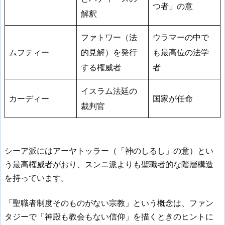
つ者」の意
解釈
ファトワー（法
ウラマーの中で
ムフティー
的見解）を発行
も最高位の法学
する権威者
者
イスラム法廷の
カーディー
国家が任命
裁判官
シーア派にはアーヤトッラー（「神のしるし」の意）とい
う最高権威者がおり、スンニ派よりも聖職者的な階層構造
を持っています。
「聖職者制度そのものがない宗教」という概念は、ファン
タジーで「神殿も教会もない信仰」を描くときのヒントに