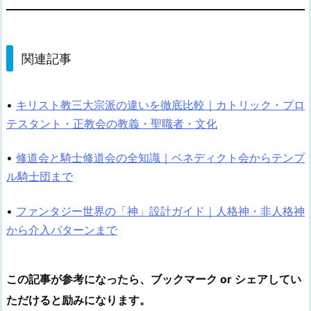
関連記事
•
キリスト教三大宗派の違いを徹底比較｜カトリック・プロ
テスタント・正教会の教義・聖職者・文化
•
修道会と騎士修道会の全知識｜ベネディクト会からテンプ
ル騎士団まで
•
ファンタジー世界の「神」設計ガイド｜人格神・非人格神
から介入パターンまで
この記事が参考になったら、ブックマーク or シェアしてい
ただけると励みになります。