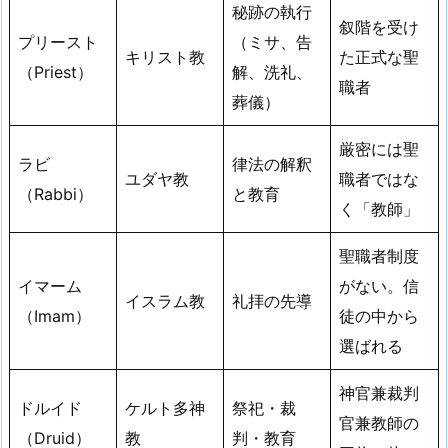
秘跡の執行
叙階を受け
プリースト
（ミサ、告
キリスト教
た正式な聖
（Priest）
解、洗礼、
職者
葬儀）
厳密には聖
ラビ
律法の解釈
ユダヤ教
職者ではな
（Rabbi）
と教育
く「教師」
聖職者制度
イマーム
がない。信
イスラム教
礼拝の先導
（Imam）
徒の中から
選ばれる
神官兼裁判
ドルイド
ケルト多神
祭祀・裁
官兼教師の
（Druid）
教
判・教育