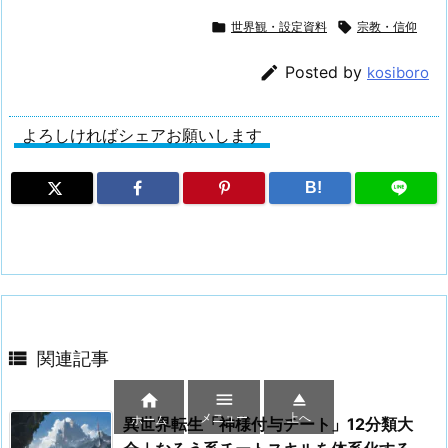

世界観・設定資料

宗教・信仰

Posted by
kosiboro
よろしければシェアお願いします
B!

関連記事



メニュー
上へ
ホーム
異世界転生「神様付与チート」12分類大