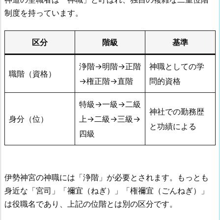
制度を持っています。
区分
階級
基準
浄階→明階→正階
神職としての学
職階（資格）
→権正階→直階
問的資格
特級→一級→二級
神社での勤務歴
身分（位）
上→二級→三級→
と功績による
四級
伊勢神宮の神職には「浄階」が必要とされます。もっとも
身近な「宮司」「禰宜（ねぎ）」「権禰宜（ごんねぎ）」
は役職名であり、上記の位階とは別の区分です。