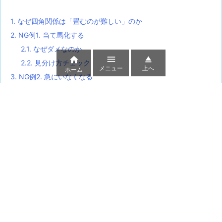
1.
なぜ四角関係は「畳むのが難しい」のか
2.
NG例1. 当て馬化する
2.1.
なぜダメなのか



2.2.
見分け方チェック
メニュー
上へ
ホーム
3.
NG例2. 急にいなくなる
3.1.
なぜダメなのか
3.2.
NGの具体例
4.
NG例3. 全恋愛を清算して終わる
4.1.
なぜダメなのか
5.
正しい畳み方5パターン
5.1.
畳み方1. 恋愛以外の「報い」を用意する
5.2.
畳み方2. 相手の幸福を祈る退場
5.3.
畳み方3. 三角に戻す（一人を先に決着させる）
5.4.
畳み方4. ダブルカップル成立
5.5.
畳み方5. メタ的にずらす