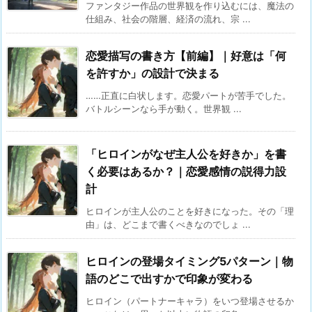
ファンタジー作品の世界観を作り込むには、魔法の
仕組み、社会の階層、経済の流れ、宗 ...
恋愛描写の書き方【前編】｜好意は「何
を許すか」の設計で決まる
……正直に白状します。恋愛パートが苦手でした。
バトルシーンなら手が動く。世界観 ...
「ヒロインがなぜ主人公を好きか」を書
く必要はあるか？｜恋愛感情の説得力設
計
ヒロインが主人公のことを好きになった。その「理
由」は、どこまで書くべきなのでしょ ...
ヒロインの登場タイミング5パターン｜物
語のどこで出すかで印象が変わる
ヒロイン（パートナーキャラ）をいつ登場させるか