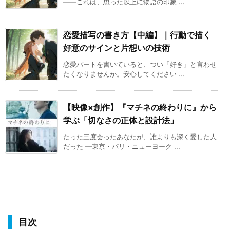
——これは、思った以上に物語の印象 ...
恋愛描写の書き方【中編】｜行動で描く
好意のサインと片想いの技術
恋愛パートを書いていると、つい「好き」と言わせ
たくなりませんか。安心してください ...
【映像×創作】『マチネの終わりに』から
学ぶ「切なさの正体と設計法」
たった三度会ったあなたが、誰よりも深く愛した人
だった ―東京・パリ・ニューヨーク ...
目次