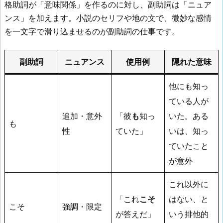
格助詞が「意味関係」を作るのに対し、副助詞は「ニュア
ンス」を加えます。小説のセリフや地の文で、微妙な感情
を一文字で滑り込ませるのが副助詞の仕事です。
副助詞
ニュアンス
使用例
隠れた意味
他にも知っ
ている人が
追加・意外
「彼
も
知っ
いた。ある
も
性
ていた」
いは、知っ
ていたこと
が意外
これ以外に
「これ
こそ
はない、と
こそ
強調・限定
が答えだ」
いう排他的