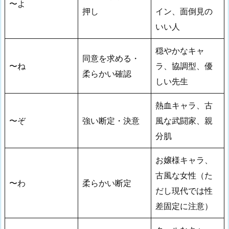
〜よ
押し
イン、面倒見の
いい人
穏やかなキャ
同意を求める・
〜ね
ラ、協調型、優
柔らかい確認
しい先生
熱血キャラ、古
〜ぞ
強い断定・決意
風な武闘家、親
分肌
お嬢様キャラ、
古風な女性（た
〜わ
柔らかい断定
だし現代では性
差固定に注意）