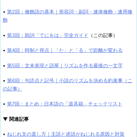
•
第2回：修飾語の基本｜形容詞・副詞・連体修飾・連用修
飾
•
第3回：助詞「てにをは」完全ガイド
（この記事）
•
第4回：時制と視点｜「た」と「る」で距離が変わる
•
第5回：文末表現と語尾｜リズムを作る最後の一文字
•
第6回：句読点と記号｜小説のリズムを決める約束事（こ
の記事）
•
第7回：まとめ：日本語の「道具箱」チェックリスト
▼ 関連記事
•
ねじれ文の直し方｜主語と述語がねじれる原因と対策