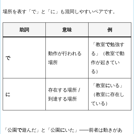
場所を表す「で」と「に」も混同しやすいペアです。
助詞
意味
例
「教室
で
勉強す
動作が行われる
る」（教室で動
で
場所
作が起きてい
る）
「教室
に
いる」
存在する場所 /
に
（教室に存在し
到達する場所
ている）
「公園
で
遊んだ」と「公園
に
いた」——前者は動きがあ