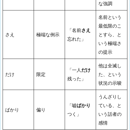
な強調
名前という
最低限のこ
「名前
さえ
さえ
極端な例示
とすら、と
忘れた」
いう極端さ
の提示
他は全滅し
「一人
だけ
だけ
限定
た、という
残った」
状況の示唆
うんざりし
「嘘
ばかり
ている、と
ばかり
偏り
つく」
いう話者の
感情