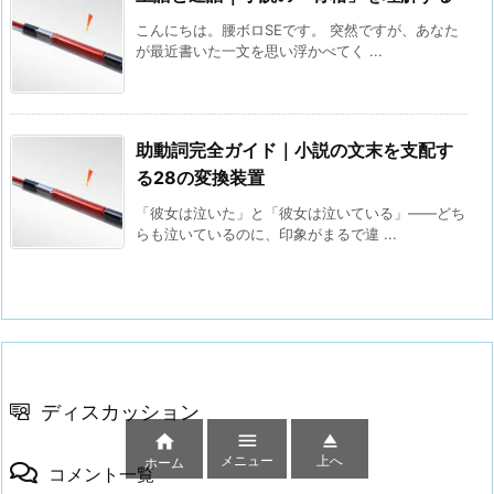
こんにちは。腰ボロSEです。 突然ですが、あなた
が最近書いた一文を思い浮かべてく ...
助動詞完全ガイド｜小説の文末を支配す
る28の変換装置
「彼女は泣いた」と「彼女は泣いている」——どち
らも泣いているのに、印象がまるで違 ...
ディスカッション



メニュー
上へ
ホーム
コメント一覧