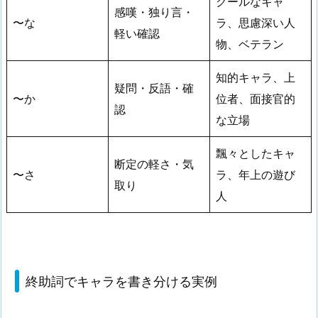
クールなキャ
感嘆・独り言・
〜な
ラ、思慮深い人
軽い確認
物、ベテラン
知的キャラ、上
疑問・反語・確
〜か
位者、面接官的
認
な立場
飄々としたキャ
断定の軽さ・気
〜さ
ラ、年上の遊び
取り
人
終助詞でキャラを書き分ける実例