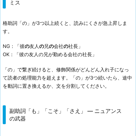
ミス
格助詞「の」が3つ以上続くと、読みにくさが急上昇しま
す。
NG：「彼
の
友人
の
兄
の
会社
の
社長」
OK：「彼の友人の兄が勤める会社の社長」
「の」で繋ぎ続けると、修飾関係がどんどん入れ子になっ
て読者の処理能力を超えます。「の」が3つ続いたら、途中
を動詞に置き換えるか、文を分割してください。
副助詞「も」「こそ」「さえ」 — ニュアンス
の武器