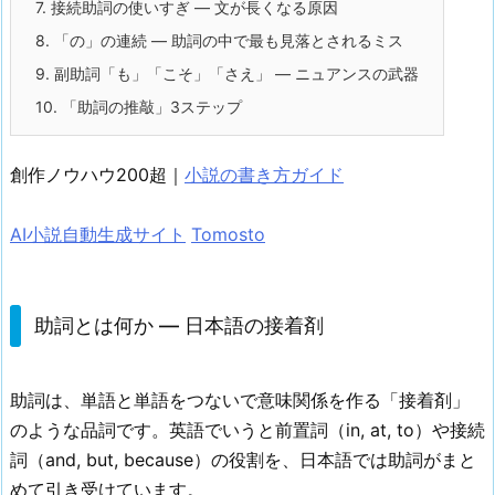
7.
接続助詞の使いすぎ — 文が長くなる原因
8.
「の」の連続 — 助詞の中で最も見落とされるミス
9.
副助詞「も」「こそ」「さえ」 — ニュアンスの武器
10.
「助詞の推敲」3ステップ
創作ノウハウ200超｜
小説の書き方ガイド
AI小説自動生成サイト
Tomosto
助詞とは何か — 日本語の接着剤
助詞は、単語と単語をつないで意味関係を作る「接着剤」
のような品詞です。英語でいうと前置詞（in, at, to）や接続
詞（and, but, because）の役割を、日本語では助詞がまと
めて引き受けています。