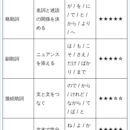
が / を / に
名詞と述語
/ で / と /
格助詞
の関係を決
★★★★★
から / より
める
/ へ
は / も / こ
ニュアンス
そ / さえ /
副助詞
★★★★☆
を添える
だけ / ばか
り / まで
ので / から
文と文をつ
/ けれど /
接続助詞
★★★☆☆
なぐ
ながら / て
/ ば / と
ね / よ / か
文末で気分
★★★★★