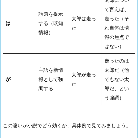
太郎につい
て言えば、
話題を提示
太郎
は
走っ
走った（そ
は
する（既知
た
れ自体は情
情報）
報の焦点で
はない）
走ったのは
主語を新情
太郎だ（他
太郎
が
走っ
が
報として強
でもない太
た
調する
郎だ、とい
う強調）
この違いが小説でどう効くか、具体例で見てみましょう。