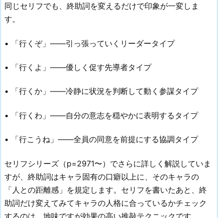
同じセリフでも、終助詞を変えるだけで印象が一変しま
す。
• 「行くぞ」——引っ張っていくリーダータイプ
• 「行くよ」——優しく促す先導者タイプ
• 「行くか」——冷静に状況を判断して動く参謀タイプ
• 「行くわ」——自分の意志を穏やかに表明するタイプ
• 「行こうね」——全員の同意を前提にする協調タイプ
セリフシリーズ（p=2971〜）でさらに詳しく解説していま
すが、終助詞はキャラ固有の口癖以上に、そのキャラの
「人との距離感」を規定します。セリフを書いたあと、終
助詞だけ変えてみてキャラの人格に合っているかチェック
するのは、地味ですが効果の高い推敲テクニックです。