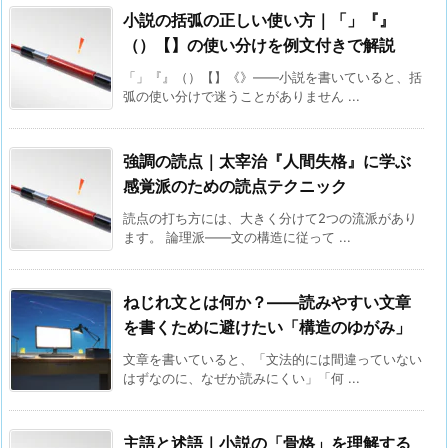
小説の括弧の正しい使い方｜「」『』
（）【】の使い分けを例文付きで解説
「」『』（）【】《》——小説を書いていると、括
弧の使い分けで迷うことがありません ...
強調の読点｜太宰治『人間失格』に学ぶ
感覚派のための読点テクニック
読点の打ち方には、大きく分けて2つの流派があり
ます。 論理派——文の構造に従って ...
ねじれ文とは何か？――読みやすい文章
を書くために避けたい「構造のゆがみ」
文章を書いていると、「文法的には間違っていない
はずなのに、なぜか読みにくい」「何 ...
主語と述語｜小説の「骨格」を理解する