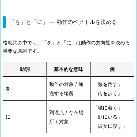
「を」と「に」 — 動作のベクトルを決める
格助詞の中でも、「を」と「に」は動作の方向性を決める
重要な助詞です。
助詞
基本的な意味
例
動作の対象 / 通
「敵
を
倒す」
を
過する場所
「街
を
歩く」
「城
に
着く」
到達点 / 存在場
に
「庭
に
いる」
所 / 対象
「彼女
に
渡す」