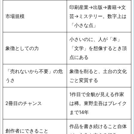
印刷産業→出版→書籍→文
市場規模
芸→ミステリー。数字上は
「小さな点」
小さいのに、人が「本」
象徴としての力
「文学」を想像するとき頂
点にある
「売れないから不要」の危
象徴を削ると、土台の文化
うさ
ごと変質する
1作目で全貌が見える作家
2冊目のチャンス
は稀。東野圭吾はブレイク
まで14年
作品を書き続けること自体
創作者にできること