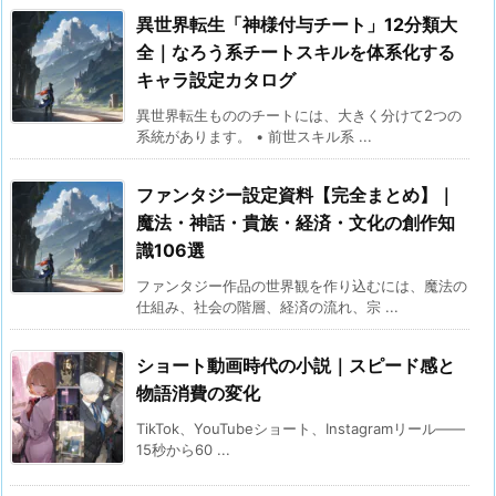
異世界転生「神様付与チート」12分類大
全｜なろう系チートスキルを体系化する
キャラ設定カタログ
異世界転生もののチートには、大きく分けて2つの
系統があります。 • 前世スキル系 ...
ファンタジー設定資料【完全まとめ】｜
魔法・神話・貴族・経済・文化の創作知
識106選
ファンタジー作品の世界観を作り込むには、魔法の
仕組み、社会の階層、経済の流れ、宗 ...
ショート動画時代の小説｜スピード感と
物語消費の変化
TikTok、YouTubeショート、Instagramリール——
15秒から60 ...