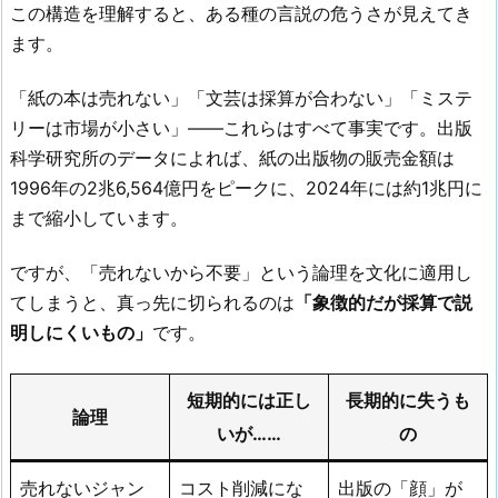
この構造を理解すると、ある種の言説の危うさが見えてき
ます。
「紙の本は売れない」「文芸は採算が合わない」「ミステ
リーは市場が小さい」——これらはすべて事実です。出版
科学研究所のデータによれば、紙の出版物の販売金額は
1996年の2兆6,564億円をピークに、2024年には約1兆円に
まで縮小しています。
ですが、「売れないから不要」という論理を文化に適用し
てしまうと、真っ先に切られるのは
「象徴的だが採算で説
明しにくいもの」
です。
短期的には正し
長期的に失うも
論理
いが……
の
売れないジャン
コスト削減にな
出版の「顔」が