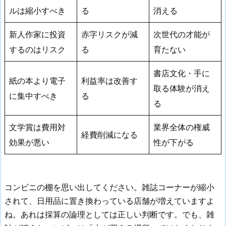
ルは縮小すべき
る
消える
新人作家に投資
赤字リスクが減
次世代の才能が
するのはリスク
る
育たない
書店文化・手に
紙の本より電子
利益率は改善す
取る体験が消え
に集中すべき
る
る
文学賞は費用対
業界全体の権威
経費削減になる
効果が悪い
性が下がる
コンビニの棚を思い出してください。雑誌コーナーが縮小
されて、日用品に置き換わっている店舗が増えていますよ
ね。あれは採算の論理としては正しい判断です。でも、雑