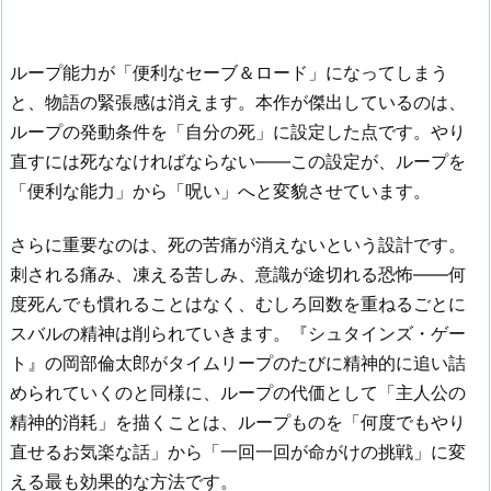
ループ能力が「便利なセーブ＆ロード」になってしまう
と、物語の緊張感は消えます。本作が傑出しているのは、
ループの発動条件を「自分の死」に設定した点です。やり
直すには死ななければならない——この設定が、ループを
「便利な能力」から「呪い」へと変貌させています。
さらに重要なのは、死の苦痛が消えないという設計です。
刺される痛み、凍える苦しみ、意識が途切れる恐怖——何
度死んでも慣れることはなく、むしろ回数を重ねるごとに
スバルの精神は削られていきます。『シュタインズ・ゲー
ト』の岡部倫太郎がタイムリープのたびに精神的に追い詰
められていくのと同様に、ループの代価として「主人公の
精神的消耗」を描くことは、ループものを「何度でもやり
直せるお気楽な話」から「一回一回が命がけの挑戦」に変
える最も効果的な方法です。