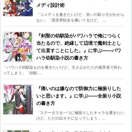
メディ設計術
「コメディを書きたいけど、笑いの取り方がわから
ない」「異世界転生を書いてるけど、 ...
『剣聖の幼馴染がパワハラで俺につらく
当たるので、絶縁して辺境で魔剣士とし
て出直すことにした。』に学ぶ——パワ
ハラ幼馴染小説の書き方
「パワハラ幼馴染ものを書きたいけど、主人公がただの被害者で終わ
ってしまう」「幼馴 ...
『痛いのは嫌なので防御力に極振りした
いと思います。』に学ぶ——全振り小説
の書き方
「ステータスを一つに極振りしたキャラを書きたい
けど、ただの出オチになってしまう」 ...