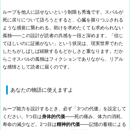
ループを他人に話せないという制限も秀逸です。スバルが
死に戻りについて語ろうとすると、心臓を握りつぶされる
ような感覚に襲われる。助けを求めたくても求められない
孤独——この設計が読者の共感を一段と深めます。「信じ
てほしいのに証拠がない」という状況は、現実世界でわた
したちがしばしば経験するもどかしさと重なります。だか
らこそスバルの孤独はフィクションでありながら、リアル
な感情として読者に届くのです。
あなたの物語に使えますよ
ループ能力を設計するとき、必ず「3つの代価」を設定して
ください。1つ目は
身体的代価
——死の痛み、体力の消耗、
寿命の減少など。2つ目は
精神的代価
——記憶の蓄積による