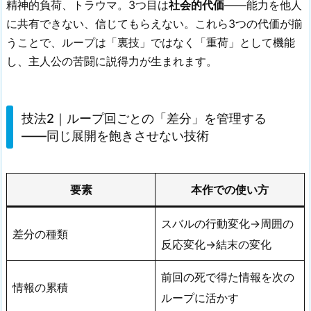
精神的負荷、トラウマ。3つ目は
社会的代価
——能力を他人
に共有できない、信じてもらえない。これら3つの代価が揃
うことで、ループは「裏技」ではなく「重荷」として機能
し、主人公の苦闘に説得力が生まれます。
技法2｜ループ回ごとの「差分」を管理する
——同じ展開を飽きさせない技術
要素
本作での使い方
スバルの行動変化→周囲の
差分の種類
反応変化→結末の変化
前回の死で得た情報を次の
情報の累積
ループに活かす