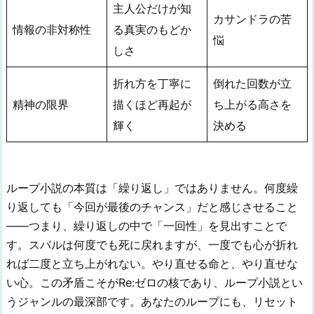
主人公だけが知
カサンドラの苦
情報の非対称性
る真実のもどか
悩
しさ
折れ方を丁寧に
倒れた回数が立
精神の限界
描くほど再起が
ち上がる高さを
輝く
決める
ループ小説の本質は「繰り返し」ではありません。何度繰
り返しても「今回が最後のチャンス」だと感じさせること
——つまり、繰り返しの中で「一回性」を見出すことで
す。スバルは何度でも死に戻れますが、一度でも心が折れ
れば二度と立ち上がれない。やり直せる命と、やり直せな
い心。この矛盾こそがRe:ゼロの核であり、ループ小説とい
うジャンルの最深部です。あなたのループにも、リセット