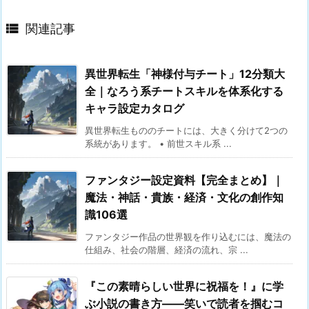

関連記事
異世界転生「神様付与チート」12分類大
全｜なろう系チートスキルを体系化する
キャラ設定カタログ
異世界転生もののチートには、大きく分けて2つの
系統があります。 • 前世スキル系 ...
ファンタジー設定資料【完全まとめ】｜
魔法・神話・貴族・経済・文化の創作知
識106選
ファンタジー作品の世界観を作り込むには、魔法の
仕組み、社会の階層、経済の流れ、宗 ...
『この素晴らしい世界に祝福を！』に学
ぶ小説の書き方——笑いで読者を掴むコ