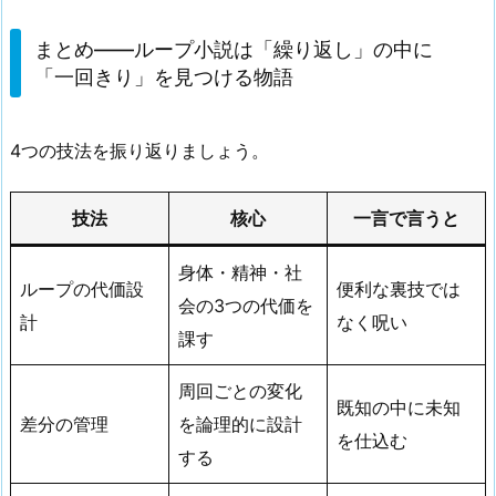
まとめ——ループ小説は「繰り返し」の中に
「一回きり」を見つける物語
4つの技法を振り返りましょう。
技法
核心
一言で言うと
身体・精神・社
ループの代価設
便利な裏技では
会の3つの代価を
計
なく呪い
課す
周回ごとの変化
既知の中に未知
差分の管理
を論理的に設計
を仕込む
する