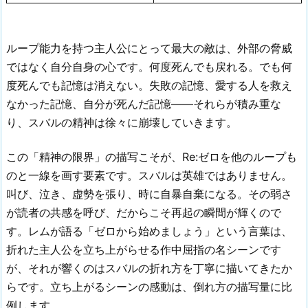
ループ能力を持つ主人公にとって最大の敵は、外部の脅威
ではなく自分自身の心です。何度死んでも戻れる。でも何
度死んでも記憶は消えない。失敗の記憶、愛する人を救え
なかった記憶、自分が死んだ記憶——それらが積み重な
り、スバルの精神は徐々に崩壊していきます。
この「精神の限界」の描写こそが、Re:ゼロを他のループも
のと一線を画す要素です。スバルは英雄ではありません。
叫び、泣き、虚勢を張り、時に自暴自棄になる。その弱さ
が読者の共感を呼び、だからこそ再起の瞬間が輝くので
す。レムが語る「ゼロから始めましょう」という言葉は、
折れた主人公を立ち上がらせる作中屈指の名シーンです
が、それが響くのはスバルの折れ方を丁寧に描いてきたか
らです。立ち上がるシーンの感動は、倒れ方の描写量に比
例します。