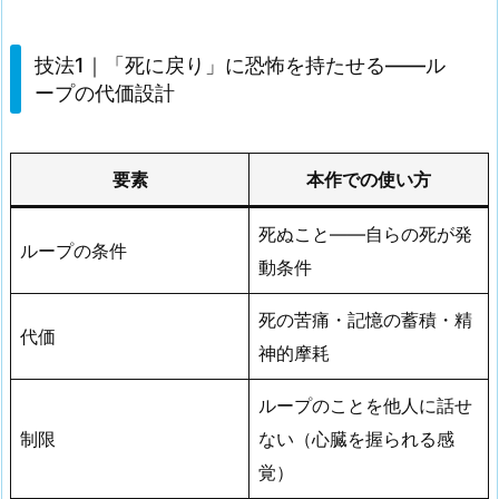
技法1｜「死に戻り」に恐怖を持たせる——ル
ープの代価設計
要素
本作での使い方
死ぬこと——自らの死が発
ループの条件
動条件
死の苦痛・記憶の蓄積・精
代価
神的摩耗
ループのことを他人に話せ
制限
ない（心臓を握られる感
覚）