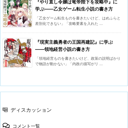
『やり直し令嬢は竜帝陛下を攻略中』に
学ぶ——乙女ゲーム転生小説の書き方
「乙女ゲーム転生ものを書きたいけど、はめふらと
差別化できない」「攻略要素を入れた ...
『現実主義勇者の王国再建記』に学ぶ
——領地経営小説の書き方
「領地経営ものを書きたいけど、政策の説明ばかり
で物語が動かない」「内政の描写がリ ...
ディスカッション
コメント一覧