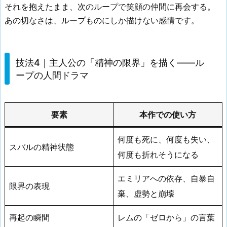
それを抱えたまま、次のループで笑顔の仲間に再会する。
あの切なさは、ループものにしか描けない感情です。
技法4｜主人公の「精神の限界」を描く——ル
ープの人間ドラマ
要素
本作での使い方
何度も死に、何度も失い、
スバルの精神状態
何度も折れそうになる
エミリアへの依存、自暴自
限界の表現
棄、虚勢と崩壊
再起の瞬間
レムの「ゼロから」の言葉