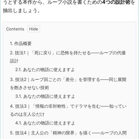
うとする本作から、ループ小説を書くための
4つの設計術
を
抽出しましょう。
Contents
1.
作品概要
2.
技法1｜「死に戻り」に恐怖を持たせる——ループの代価
設計
2.1.
あなたの物語に使えますよ
3.
技法2｜ループ回ごとの「差分」を管理する——同じ展開
を飽きさせない技術
3.1.
あなたの物語に使えますよ
4.
技法3｜「情報の非対称性」でドラマを生む——知ってい
るのは主人公だけ
4.1.
あなたの物語に使えますよ
5.
技法4｜主人公の「精神の限界」を描く——ループの人間