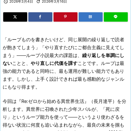

2026年3月4日

2026年3月16日
B!
「ループものを書きたいけど、同じ展開の繰り返しで読者
が飽きてしまう」「やり直すたびにご都合主義に見えてし
まう」——ループ小説最大の課題は、
繰り返しを単調にし
ない
ことと、
やり直しに代価を課す
ことです。ループは最
強の能力であると同時に、最も運用が難しい能力でもあり
ます。しかし、上手く設計できれば最も感動的なジャンル
にもなり得ます。
今回は『Re:ゼロから始める異世界生活』（長月達平）を分
析します。異世界に召喚された少年スバルが、「死に戻
り」というループ能力を使って——というより使わざるを
得ない状況に何度も追い込まれながら、最良の未来を掴も