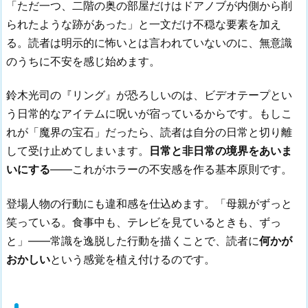
「ただ一つ、二階の奥の部屋だけはドアノブが内側から削
られたような跡があった」と一文だけ不穏な要素を加え
る。読者は明示的に怖いとは言われていないのに、無意識
のうちに不安を感じ始めます。
鈴木光司の『リング』が恐ろしいのは、ビデオテープとい
う日常的なアイテムに呪いが宿っているからです。もしこ
れが「魔界の宝石」だったら、読者は自分の日常と切り離
して受け止めてしまいます。
日常と非日常の境界をあいま
いにする
——これがホラーの不安感を作る基本原則です。
登場人物の行動にも違和感を仕込めます。「母親がずっと
笑っている。食事中も、テレビを見ているときも、ずっ
と」——常識を逸脱した行動を描くことで、読者に
何かが
おかしい
という感覚を植え付けるのです。