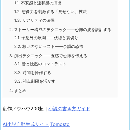
1.1.
不安感と違和感の演出
1.2.
想像力を刺激する「見せない」技法
1.3.
リアリティの確保
2.
ストーリー構成のテクニック——恐怖の波を設計する
2.1.
予想外の展開——伏線と裏切り
2.2.
救いのないラスト——余韻の恐怖
3.
演出テクニック——五感で恐怖を伝える
3.1.
音と沈黙のコントラスト
3.2.
時間を操作する
3.3.
視点制限を活かす
4.
まとめ
創作ノウハウ200超｜
小説の書き方ガイド
AI小説自動生成サイト
Tomosto