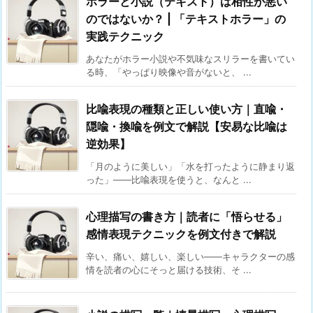
ホラーと小説（テキスト）は相性が悪い
のではないか？ | 「テキストホラー」の
実践テクニック
あなたがホラー小説や不気味なスリラーを書いてい
る時、「やっぱり映像や音がないと、 ...
比喩表現の種類と正しい使い方｜直喩・
隠喩・換喩を例文で解説【安易な比喩は
逆効果】
「月のように美しい」「水を打ったように静まり返
った」——比喩表現を使うと、なんと ...
心理描写の書き方｜読者に「悟らせる」
感情表現テクニックを例文付きで解説
辛い、痛い、嬉しい、楽しい——キャラクターの感
情を読者の心にそっと届ける技術、そ ...