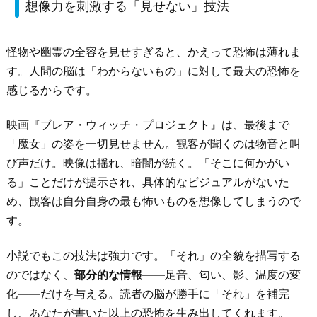
想像力を刺激する「見せない」技法
怪物や幽霊の全容を見せすぎると、かえって恐怖は薄れま
す。人間の脳は「わからないもの」に対して最大の恐怖を
感じるからです。
映画『ブレア・ウィッチ・プロジェクト』は、最後まで
「魔女」の姿を一切見せません。観客が聞くのは物音と叫
び声だけ。映像は揺れ、暗闇が続く。「そこに何かがい
る」ことだけが提示され、具体的なビジュアルがないた
め、観客は自分自身の最も怖いものを想像してしまうので
す。
小説でもこの技法は強力です。「それ」の全貌を描写する
のではなく、
部分的な情報
——足音、匂い、影、温度の変
化——だけを与える。読者の脳が勝手に「それ」を補完
し、あなたが書いた以上の恐怖を生み出してくれます。