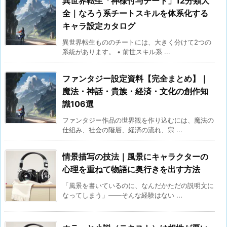
異世界転生「神様付与チート」12分類大
全｜なろう系チートスキルを体系化する
キャラ設定カタログ
異世界転生もののチートには、大きく分けて2つの
系統があります。 • 前世スキル系 ...
ファンタジー設定資料【完全まとめ】｜
魔法・神話・貴族・経済・文化の創作知
識106選
ファンタジー作品の世界観を作り込むには、魔法の
仕組み、社会の階層、経済の流れ、宗 ...
情景描写の技法｜風景にキャラクターの
心理を重ねて物語に奥行きを出す方法
「風景を書いているのに、なんだかただの説明文に
なってしまう」——そんな経験はない ...