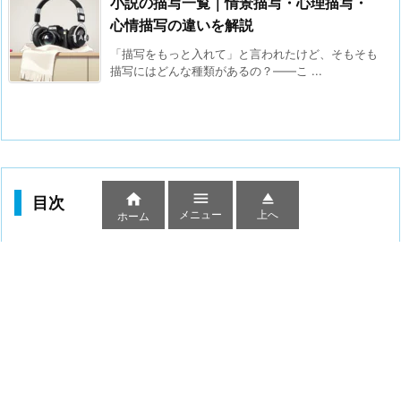
小説の描写一覧｜情景描写・心理描写・
心情描写の違いを解説
「描写をもっと入れて」と言われたけど、そもそも
描写にはどんな種類があるの？——こ ...



目次
メニュー
上へ
ホーム
1.
心理的なテクニック——読者の頭の中で恐怖を育てる
1.1.
不安感と違和感の演出
1.2.
想像力を刺激する「見せない」技法
1.3.
リアリティの確保
2.
ストーリー構成のテクニック——恐怖の波を設計する
2.1.
予想外の展開——伏線と裏切り