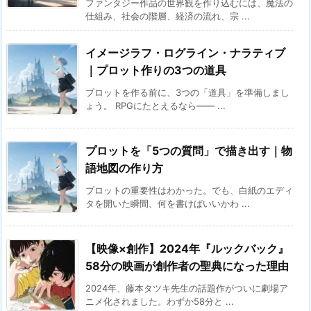
ファンタジー作品の世界観を作り込むには、魔法の
仕組み、社会の階層、経済の流れ、宗 ...
イメージラフ・ログライン・ナラティブ
｜プロット作りの3つの道具
プロットを作る前に、3つの「道具」を準備しまし
ょう。 RPGにたとえるなら—— ...
プロットを「5つの質問」で描き出す｜物
語地図の作り方
プロットの重要性はわかった。でも、白紙のエディ
タを開いた瞬間、何を書けばいいかわ ...
【映像×創作】2024年『ルックバック』
58分の映画が創作者の聖典になった理由
2024年、藤本タツキ先生の話題作がついに劇場ア
ニメ化されました。わずか58分と ...