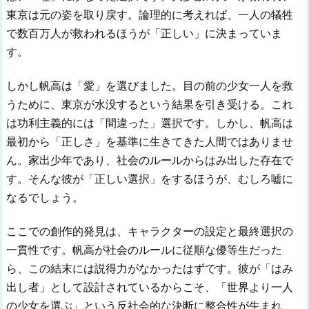
東京は元の姿を取り戻す。論理的に考えれば、一人の犠牲
で数百万人が救われるほうが「正しい」に決まっていま
す。
しかし帆高は「愛」を選びました。目の前の少女一人を救
うために、東京が水没するという結果を引き受ける。これ
は功利主義的には「間違った」選択です。しかし、帆高は
最初から「正しさ」を基準に生きてきた人間ではありませ
ん。家出少年であり、社会のルールからはみ出した存在で
す。そんな彼が「正しい選択」をするほうが、むしろ嘘に
なるでしょう。
ここでの創作的発見は、キャラクターの設定と最終選択の
一貫性です。帆高が社会のルールに従順な優等生だった
ら、この結末には説得力がなかったはずです。彼が「はみ
出し者」として設計されているからこそ、「世界より一人
の少女を選ぶ」という反社会的な決断に整合性が生まれ