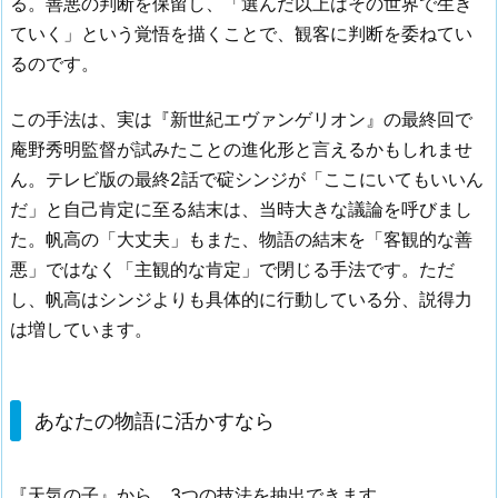
る。善悪の判断を保留し、「選んだ以上はその世界で生き
ていく」という覚悟を描くことで、観客に判断を委ねてい
るのです。
この手法は、実は『新世紀エヴァンゲリオン』の最終回で
庵野秀明監督が試みたことの進化形と言えるかもしれませ
ん。テレビ版の最終2話で碇シンジが「ここにいてもいいん
だ」と自己肯定に至る結末は、当時大きな議論を呼びまし
た。帆高の「大丈夫」もまた、物語の結末を「客観的な善
悪」ではなく「主観的な肯定」で閉じる手法です。ただ
し、帆高はシンジよりも具体的に行動している分、説得力
は増しています。
あなたの物語に活かすなら
『天気の子』から、3つの技法を抽出できます。