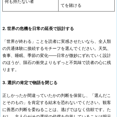
何も持たない者
てを賭ける
2. 世界の危機を日常の延長で設計する
「世界が終わる」ことを読者に実感させたいなら、全人類
の共通体験に接続するモチーフを選んでください。天気、
食事、睡眠、季節の変化——日常が微妙にずれていく設計
のほうが、隕石の衝突よりもずっと不気味で読者の心に残
ります。
3. 選択の肯定で物語を閉じる
正しかったか間違っていたかの判断を保留し、「選んだこ
とそのもの」を肯定する結末を恐れないでください。観客
に善悪の判断を委ねることは、逃げではなく信頼です。た
だし、主人公がその選択の代償を自覚していることは明示