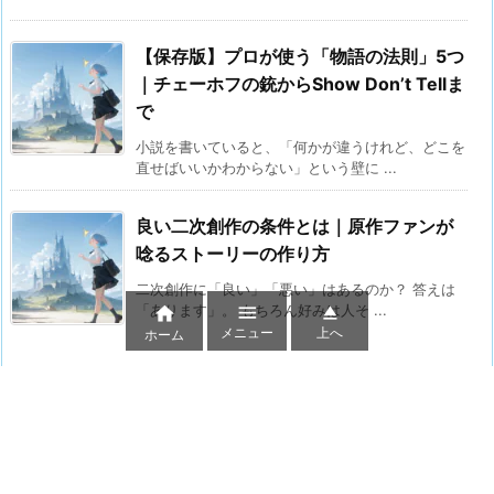
【保存版】プロが使う「物語の法則」5つ
｜チェーホフの銃からShow Don’t Tellま
で
小説を書いていると、「何かが違うけれど、どこを
直せばいいかわからない」という壁に ...
良い二次創作の条件とは｜原作ファンが
唸るストーリーの作り方
二次創作に「良い」「悪い」はあるのか？ 答えは


「あります」。 もちろん好みは人そ ...

メニュー
上へ
ホーム
目次