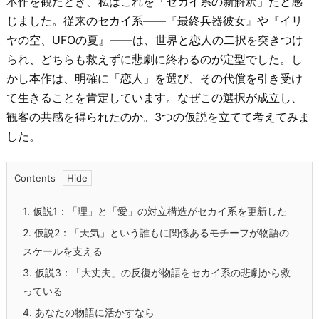
本作を観たとき、私はこれを「セカイ系の新解釈」だと感
じました。従来のセカイ系——『最終兵器彼女』や『イリ
ヤの空、UFOの夏』——は、世界と恋人の二択を突きつけ
られ、どちらも救えずに悲劇に終わるのが定型でした。し
かし本作は、明確に「恋人」を選び、その代償を引き受け
て生きることを肯定しています。なぜこの選択が成立し、
観客の共感を得られたのか。3つの仮説を立てて考えてみま
した。
Contents
1.
仮説1：「理」と「愛」の対立構造がセカイ系を更新した
2.
仮説2：「天気」という誰もに関係あるモチーフが物語の
スケールを支える
3.
仮説3：「大丈夫」の反復が物語をセカイ系の悲劇から救
っている
4.
あなたの物語に活かすなら